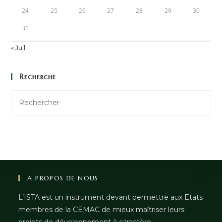
24
25
26
27
28
29
30
31
« Juil
Recherche
A PROPOS DE NOUS
L’ISTA est un instrument devant permettre aux Etats
membres de la CEMAC de mieux maîtriser leurs