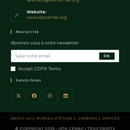
direction@ista-cemac.org
Website:
www.istacemac.org
Newsletter
Abonnez-vous à notre newsletter
OK
Accept GDPR Terms
Suivez-Nous
ABOUT US
BUREAU D’ÉTUDE
CAREERS
OFFICES
© COPYRIGHT 2025 - ISTA-CEMAC | TOUS DROITS