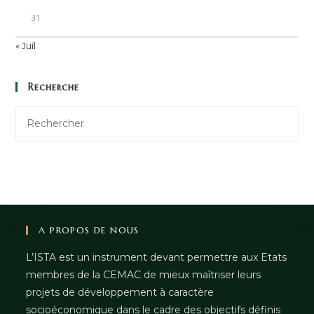
31
« Juil
Recherche
A PROPOS DE NOUS
L’ISTA est un instrument devant permettre aux Etats
membres de la CEMAC de mieux maîtriser leurs
projets de développement à caractère
socioéconomique dans le cadre des objectifs définis