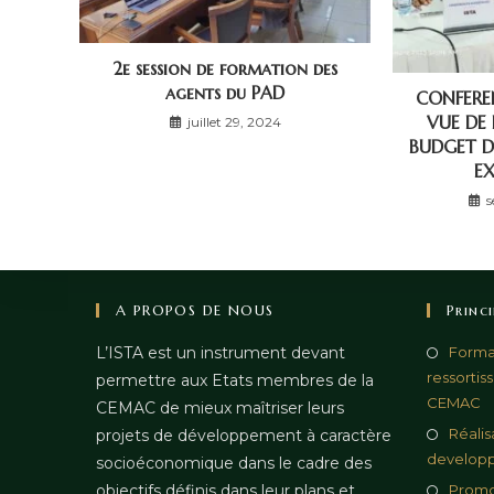
2e session de formation des
agents du PAD
CONFERE
VUE DE
juillet 29, 2024
BUDGET 
EX
s
A PROPOS DE NOUS
Princ
L’ISTA est un instrument devant
Format
ressortis
permettre aux Etats membres de la
CEMAC
CEMAC de mieux maîtriser leurs
Réalis
projets de développement à caractère
develop
socioéconomique dans le cadre des
objectifs définis dans leur plans et
Promo