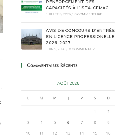
RENFORCEMENT DES
CAPACITÉS À L’ISTA-CEMAC
JUILLET 8, 2026
/
0 COMMENTAIRE
AVIS DE CONCOURS D’ENTRÉE
EN LICENCE PROFESSIONELLE
2026-2027
JUIN 5, 2026
/
0 COMMENTAIRE
Commentaires Récents
AOÛT 2026
ut
L
M
M
J
V
S
D
t
1
2
3
4
5
6
7
8
9
a
10
11
12
13
14
15
16