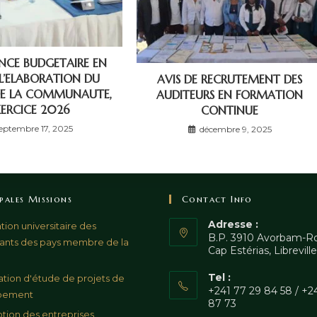
NCE BUDGETAIRE EN
 L’ELABORATION DU
AVIS DE RECRUTEMENT DES
DE LA COMMUNAUTE,
AUDITEURS EN FORMATION
ERCICE 2026
CONTINUE
eptembre 17, 2025
décembre 9, 2025
ipales Missions
Contact Info
Adresse :
ion universitaire des
B.P. 3910 Avorbam-R
sants des pays membre de la
Cap Estérias, Libreville
Tel :
ation d'étude de projets de
+241 77 29 84 58 / +24
pement
87 73
tion des entreprises