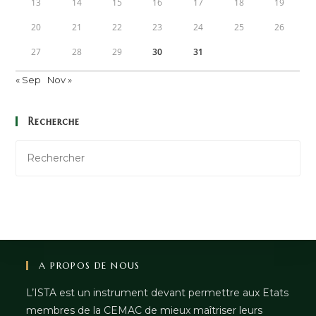
13
14
15
16
17
18
19
20
21
22
23
24
25
26
27
28
29
30
31
« Sep
Nov »
Recherche
A PROPOS DE NOUS
L’ISTA est un instrument devant permettre aux Etats
membres de la CEMAC de mieux maîtriser leurs