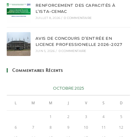
RENFORCEMENT DES CAPACITÉS À
L’ISTA-CEMAC
JUILLET 8, 2026
/
0 COMMENTAIRE
AVIS DE CONCOURS D’ENTRÉE EN
LICENCE PROFESSIONELLE 2026-2027
JUIN 5, 2026
/
0 COMMENTAIRE
Commentaires Récents
OCTOBRE 2025
L
M
M
J
V
S
D
1
2
3
4
5
6
7
8
9
10
11
12